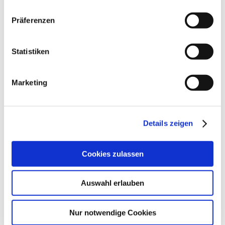
Telefon
+49 441 9704-0
hundq.de, karrierefreytag.de, karriere-bpn.de,
Telefax +49 441 9704-100
Präferenzen
lfservice.de, lmr-drilling.de, mette-wasserbau.de, rmt-
info@ludwig-freytag.de
anlagenbau.de, stehmeyer-berlin.de, tagu.de, rakw.de
Statistiken
KONTAKT
Marketing
Unternehmensgruppe
Details zeigen
Cookies zulassen
Auswahl erlauben
Nur notwendige Cookies