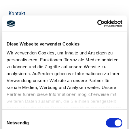
Kontakt
Diese Webseite verwendet Cookies
Wir verwenden Cookies, um Inhalte und Anzeigen zu
personalisieren, Funktionen für soziale Medien anbieten
zu können und die Zugriffe auf unsere Website zu
analysieren. Außerdem geben wir Informationen zu Ihrer
Verwendung unserer Website an unsere Partner für
soziale Medien, Werbung und Analysen weiter. Unsere
LUDWIG FREYTAG GmbH & Co. Kommanditgesellschaft
Partner führen diese Informationen möglicherweise mit
Ammerländer Heerstr. 368
weiteren Daten zusammen, die Sie ihnen bereitgestellt
26129 Oldenburg
haben oder die sie im Rahmen Ihrer Nutzung der Dienste
vCard herunterladen
gesammelt haben.
Einwilligungsauswahl
Ihre Einwilligung trifft auf die folgenden Domains zu:
Notwendig
ludwig-freytag.de, freytag-vdlinde.de, franz-wickel.de,