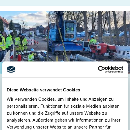
31.05.2021
Erneuerung eines Bezirksreglers mit
Diese Webseite verwendet Cookies
Zuleitung DN100
Wir verwenden Cookies, um Inhalte und Anzeigen zu
personalisieren, Funktionen für soziale Medien anbieten
Die Leitung “An der Kämenade” in Bremen wurde für diese
zu können und die Zugriffe auf unsere Website zu
Maßnahme …
analysieren. Außerdem geben wir Informationen zu Ihrer
Verwendung unserer Website an unsere Partner für