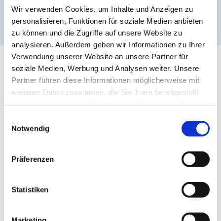
DAS BAUUNTERNEHMEN
Wir verwenden Cookies, um Inhalte und Anzeigen zu
personalisieren, Funktionen für soziale Medien anbieten
zu können und die Zugriffe auf unsere Website zu
analysieren. Außerdem geben wir Informationen zu Ihrer
Verwendung unserer Website an unsere Partner für
soziale Medien, Werbung und Analysen weiter. Unsere
Kontakt
Partner führen diese Informationen möglicherweise mit
weiteren Daten zusammen, die Sie ihnen bereitgestellt
haben oder die sie im Rahmen Ihrer Nutzung der Dienste
gesammelt haben.
Einwilligungsauswahl
Ihre Einwilligung trifft auf die folgenden Domains zu:
Notwendig
ludwig-freytag.de, freytag-vdlinde.de, franz-wickel.de,
hundq.de, karrierefreytag.de, karriere-bpn.de,
Präferenzen
lfservice.de, lmr-drilling.de, mette-wasserbau.de, rmt-
anlagenbau.de, stehmeyer-berlin.de, tagu.de, rakw.de
Statistiken
LUDWIG FREYTAG GmbH & Co. Kommanditgesellschaft
Marketing