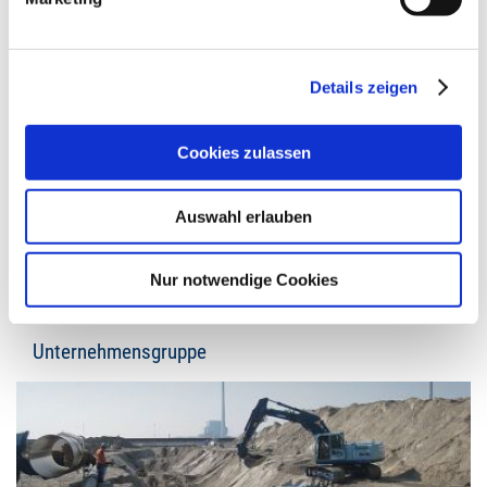
Ammerländer Heerstr. 368
26129 Oldenburg
vCard herunterladen
Details zeigen
Telefon
+49 441 9704-0
Cookies zulassen
Telefax +49 441 9704-100
info@ludwig-freytag.de
Auswahl erlauben
KONTAKT
Nur notwendige Cookies
Unternehmensgruppe