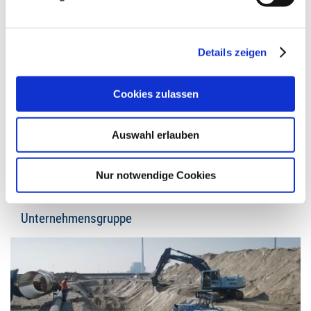
Ammerländer Heerstr. 368
26129 Oldenburg
vCard herunterladen
Details zeigen
Telefon
+49 441 9704-0
Cookies zulassen
Telefax +49 441 9704-100
info@ludwig-freytag.de
Auswahl erlauben
KONTAKT
Nur notwendige Cookies
Unternehmensgruppe