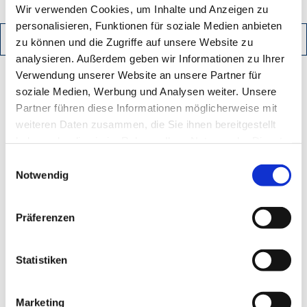
Wir verwenden Cookies, um Inhalte und Anzeigen zu
personalisieren, Funktionen für soziale Medien anbieten
ZURÜCK
PDF HERUNTERLADEN
zu können und die Zugriffe auf unsere Website zu
analysieren. Außerdem geben wir Informationen zu Ihrer
Verwendung unserer Website an unsere Partner für
soziale Medien, Werbung und Analysen weiter. Unsere
Kontakt
Partner führen diese Informationen möglicherweise mit
weiteren Daten zusammen, die Sie ihnen bereitgestellt
haben oder die sie im Rahmen Ihrer Nutzung der Dienste
gesammelt haben.
Einwilligungsauswahl
Ihre Einwilligung trifft auf die folgenden Domains zu:
Notwendig
ludwig-freytag.de, freytag-vdlinde.de, franz-wickel.de,
hundq.de, karrierefreytag.de, karriere-bpn.de,
Präferenzen
lfservice.de, lmr-drilling.de, mette-wasserbau.de, rmt-
anlagenbau.de, stehmeyer-berlin.de, tagu.de, rakw.de
Statistiken
LUDWIG FREYTAG GmbH & Co. Kommanditgesellschaft
Marketing