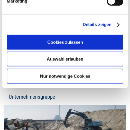
Marketing
Ammerländer Heerstr. 368
26129 Oldenburg
vCard herunterladen
Details zeigen
Telefon
+49 441 9704-0
Cookies zulassen
Telefax +49 441 9704-100
info@ludwig-freytag.de
Auswahl erlauben
KONTAKT
Nur notwendige Cookies
Unternehmensgruppe