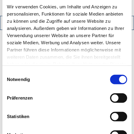
Wir verwenden Cookies, um Inhalte und Anzeigen zu
personalisieren, Funktionen für soziale Medien anbieten
zu können und die Zugriffe auf unsere Website zu
ZURÜCK
PDF HERUNTERLADEN
analysieren. Außerdem geben wir Informationen zu Ihrer
Verwendung unserer Website an unsere Partner für
soziale Medien, Werbung und Analysen weiter. Unsere
Partner führen diese Informationen möglicherweise mit
Kontakt
weiteren Daten zusammen, die Sie ihnen bereitgestellt
haben oder die sie im Rahmen Ihrer Nutzung der Dienste
gesammelt haben.
Einwilligungsauswahl
Ihre Einwilligung trifft auf die folgenden Domains zu:
Notwendig
ludwig-freytag.de, freytag-vdlinde.de, franz-wickel.de,
hundq.de, karrierefreytag.de, karriere-bpn.de,
Präferenzen
lfservice.de, lmr-drilling.de, mette-wasserbau.de, rmt-
anlagenbau.de, stehmeyer-berlin.de, tagu.de, rakw.de
Statistiken
LUDWIG FREYTAG GmbH & Co. Kommanditgesellschaft