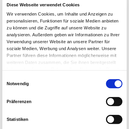
Diese Webseite verwendet Cookies
Wir verwenden Cookies, um Inhalte und Anzeigen zu
LUDWIG FREYTAG GmbH & Co. Kommanditgesellschaft
personalisieren, Funktionen für soziale Medien anbieten
Ammerländer Heerstr. 368
zu können und die Zugriffe auf unsere Website zu
26129 Oldenburg
analysieren. Außerdem geben wir Informationen zu Ihrer
vCard herunterladen
Verwendung unserer Website an unsere Partner für
soziale Medien, Werbung und Analysen weiter. Unsere
Telefon
+49 441 9704-0
Partner führen diese Informationen möglicherweise mit
Telefax +49 441 9704-100
weiteren Daten zusammen, die Sie ihnen bereitgestellt
info@ludwig-freytag.de
haben oder die sie im Rahmen Ihrer Nutzung der Dienste
gesammelt haben.
Einwilligungsauswahl
Ihre Einwilligung trifft auf die folgenden Domains zu:
Notwendig
KONTAKT
ludwig-freytag.de, freytag-vdlinde.de, franz-wickel.de,
hundq.de, karrierefreytag.de, karriere-bpn.de,
Präferenzen
lfservice.de, lmr-drilling.de, mette-wasserbau.de, rmt-
Unternehmensgruppe
anlagenbau.de, stehmeyer-berlin.de, tagu.de, rakw.de
Statistiken