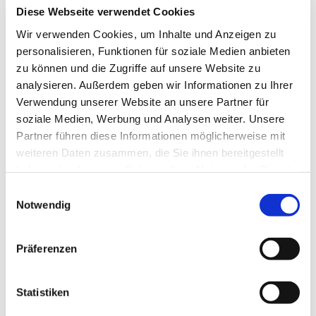
Diese Webseite verwendet Cookies
Wir verwenden Cookies, um Inhalte und Anzeigen zu
LUDWIG FREYTAG GmbH & Co. Kommanditgesellschaft
personalisieren, Funktionen für soziale Medien anbieten
Ammerländer Heerstr. 368
zu können und die Zugriffe auf unsere Website zu
26129 Oldenburg
analysieren. Außerdem geben wir Informationen zu Ihrer
vCard herunterladen
Verwendung unserer Website an unsere Partner für
soziale Medien, Werbung und Analysen weiter. Unsere
Telefon
+49 441 9704-0
Partner führen diese Informationen möglicherweise mit
Telefax +49 441 9704-100
weiteren Daten zusammen, die Sie ihnen bereitgestellt
info@ludwig-freytag.de
haben oder die sie im Rahmen Ihrer Nutzung der Dienste
gesammelt haben.
Einwilligungsauswahl
Ihre Einwilligung trifft auf die folgenden Domains zu:
Notwendig
KONTAKT
ludwig-freytag.de, freytag-vdlinde.de, franz-wickel.de,
hundq.de, karrierefreytag.de, karriere-bpn.de,
Präferenzen
lfservice.de, lmr-drilling.de, mette-wasserbau.de, rmt-
Unternehmensgruppe
anlagenbau.de, stehmeyer-berlin.de, tagu.de, rakw.de
Statistiken