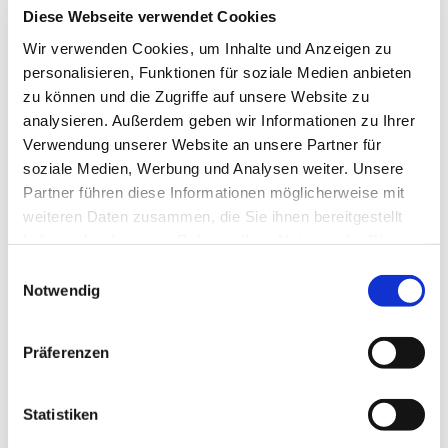
Diese Webseite verwendet Cookies
Wir verwenden Cookies, um Inhalte und Anzeigen zu
LUDWIG FREYTAG GmbH & Co. Kommanditgesellschaft
personalisieren, Funktionen für soziale Medien anbieten
Ammerländer Heerstr. 368
zu können und die Zugriffe auf unsere Website zu
26129 Oldenburg
analysieren. Außerdem geben wir Informationen zu Ihrer
vCard herunterladen
Verwendung unserer Website an unsere Partner für
soziale Medien, Werbung und Analysen weiter. Unsere
Telefon
+49 441 9704-0
Partner führen diese Informationen möglicherweise mit
Telefax +49 441 9704-100
weiteren Daten zusammen, die Sie ihnen bereitgestellt
info@ludwig-freytag.de
haben oder die sie im Rahmen Ihrer Nutzung der Dienste
gesammelt haben.
Einwilligungsauswahl
Ihre Einwilligung trifft auf die folgenden Domains zu:
Notwendig
KONTAKT
ludwig-freytag.de, freytag-vdlinde.de, franz-wickel.de,
hundq.de, karrierefreytag.de, karriere-bpn.de,
Präferenzen
lfservice.de, lmr-drilling.de, mette-wasserbau.de, rmt-
Unternehmensgruppe
anlagenbau.de, stehmeyer-berlin.de, tagu.de, rakw.de
Statistiken