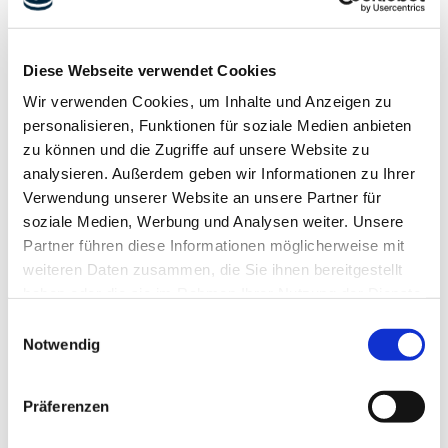
Diese Webseite verwendet Cookies
Wir verwenden Cookies, um Inhalte und Anzeigen zu
personalisieren, Funktionen für soziale Medien anbieten
zu können und die Zugriffe auf unsere Website zu
LUDWIG FREYTAG GmbH & Co. Kommanditgesellschaft
analysieren. Außerdem geben wir Informationen zu Ihrer
Ammerländer Heerstr. 368
Verwendung unserer Website an unsere Partner für
26129 Oldenburg
soziale Medien, Werbung und Analysen weiter. Unsere
vCard herunterladen
Partner führen diese Informationen möglicherweise mit
weiteren Daten zusammen, die Sie ihnen bereitgestellt
Telefon
+49 441 9704-0
haben oder die sie im Rahmen Ihrer Nutzung der Dienste
Telefax +49 441 9704-100
gesammelt haben.
Einwilligungsauswahl
Ihre Einwilligung trifft auf die folgenden Domains zu:
info@ludwig-freytag.de
Notwendig
ludwig-freytag.de, freytag-vdlinde.de, franz-wickel.de,
hundq.de, karrierefreytag.de, karriere-bpn.de,
KONTAKT
Präferenzen
lfservice.de, lmr-drilling.de, mette-wasserbau.de, rmt-
anlagenbau.de, stehmeyer-berlin.de, tagu.de, rakw.de