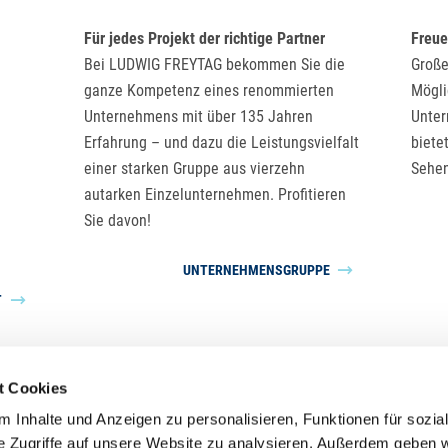
Für jedes Projekt der richtige Partner
Freue
Bei LUDWIG FREYTAG bekommen Sie die
Große
ganze Kompetenz eines renommierten
Mögli
Unternehmens mit über 135 Jahren
Unte
Erfahrung – und dazu die Leistungsvielfalt
biete
einer starken Gruppe aus vierzehn
Sehen
autarken Einzelunternehmen. Profitieren
Sie davon!
UNTERNEHMENSGRUPPE
T
t Cookies
 Inhalte und Anzeigen zu personalisieren, Funktionen für sozia
Unternehmensgruppe LUDWIG FREYTAG
e Zugriffe auf unsere Website zu analysieren. Außerdem geben w