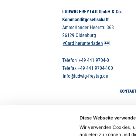
LUDWIG FREYTAG GmbH & Co.
Kommanditgesellschaft
Ammerländer Heerstr. 368
26129 Oldenburg
vCard herunterladen
Telefon
+49 441 9704-0
Telefax +49 441 9704-100
info@ludwig-freytag.de
KONTAK
Diese Webseite verwende
Wir verwenden Cookies, um
anbieten zu können und di