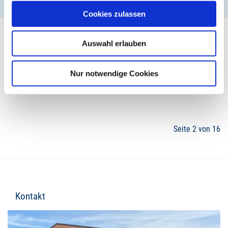
Cookies zulassen
Auswahl erlauben
Nur notwendige Cookies
1
2
3
4
5
Seite 2 von 16
Kontakt