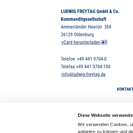
LUDWIG FREYTAG GmbH & Co.
Kommanditgesellschaft
Ammerländer Heerstr. 368
26129 Oldenburg
vCard herunterladen
Telefon
+49 441 9704-0
Telefax +49 441 9704-100
info@ludwig-freytag.de
KONTAK
Diese Webseite verwende
Wir verwenden Cookies, um
anbieten zu können und di