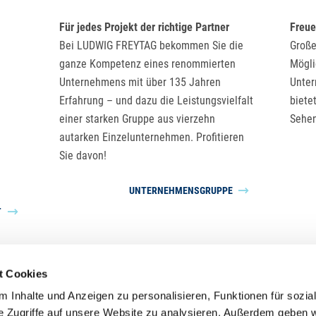
Für jedes Projekt der richtige Partner
Freue
Bei LUDWIG FREYTAG bekommen Sie die
Große
ganze Kompetenz eines renommierten
Mögli
Unternehmens mit über 135 Jahren
Unte
Erfahrung – und dazu die Leistungsvielfalt
biete
einer starken Gruppe aus vierzehn
Sehen
autarken Einzelunternehmen. Profitieren
Sie davon!
UNTERNEHMENSGRUPPE
T
t Cookies
 Inhalte und Anzeigen zu personalisieren, Funktionen für sozia
Unternehmensgruppe LUDWIG FREYTAG
e Zugriffe auf unsere Website zu analysieren. Außerdem geben w