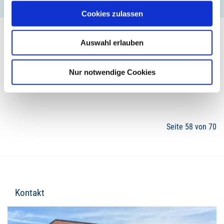
Cookies zulassen
Auswahl erlauben
Nur notwendige Cookies
55
56
57
58
59
60
61
Seite 58 von 70
Kontakt