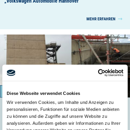
„Volkswagen Automobile Hannover“
MEHR ERFAHREN
07 September - 16. Oktober 2015
Diese Webseite verwendet Cookies
Wir verwenden Cookies, um Inhalte und Anzeigen zu
personalisieren, Funktionen für soziale Medien anbieten
Betonsanierung Kühlturm im Stahlwerk Salzgitter
zu können und die Zugriffe auf unsere Website zu
analysieren. Außerdem geben wir Informationen zu Ihrer
MEHR ERFAHREN