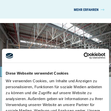
MEHR ERFAHREN
03/2012 – 03/2013
Diese Webseite verwendet Cookies
Wir verwenden Cookies, um Inhalte und Anzeigen zu
personalisieren, Funktionen für soziale Medien anbieten
Neubau der Karosseriebauhalle 18
zu können und die Zugriffe auf unsere Website zu
Volkswagen Werk in Emden
analysieren. Außerdem geben wir Informationen zu Ihrer
Verwendung unserer Website an unsere Partner für
MEHR ERFAHREN
soziale Medien, Werbung und Analysen weiter. Unsere