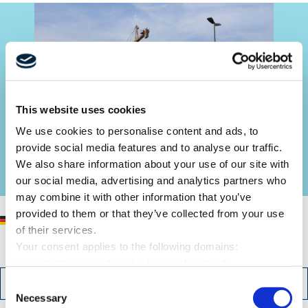
This website uses cookies
We use cookies to personalise content and ads, to
provide social media features and to analyse our traffic.
We also share information about your use of our site with
our social media, advertising and analytics partners who
may combine it with other information that you’ve
provided to them or that they’ve collected from your use
Please note that our projects are only available in German.
of their services.
Your consent applies to the following domains:
www.mette-wasserbau.de, karrierefreytag.de,
www.lfservice.de, www.tagu.de, www.rmt-anlagenbau.de,
BACK
DOWNLOAD PDF
Consent
www.freytag-vdlinde.de, www.franz-wickel.de, www.lmr-
Necessary
Selection