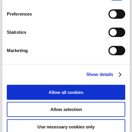
drilling.de, www.hundq.de, www.ludwig-
freytag.de, karriere-bpn.de
Preferences
Contact
Statistics
Marketing
Show details
Allow all cookies
LUDWIG FREYTAG GmbH & Co. Kommanditgesellschaft
Ammerländer Heerstr. 368
Allow selection
26129 Oldenburg
Download vCard
Use necessary cookies only