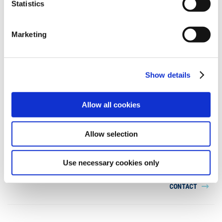
Statistics
Marketing
LUDWIG FREYTAG GmbH & Co. Kommanditgesellschaft
Show details
Ammerländer Heerstr. 368
26129 Oldenburg
Download vCard
Allow all cookies
Phone
+49 441 9704-0
Allow selection
Fax +49 441 9704-100
info@ludwig-freytag.de
Use necessary cookies only
CONTACT