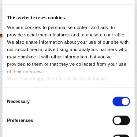
3.400,00
m²
Putz.
This website uses cookies
We use cookies to personalise content and ads, to
provide social media features and to analyse our traffic.
Please note that our projects are only available in German.
We also share information about your use of our site with
our social media, advertising and analytics partners who
may combine it with other information that you’ve
BACK
DOWNLOAD PDF
provided to them or that they’ve collected from your use
of their services.
Your consent applies to the following domains:
www.mette-wasserbau.de, karrierefreytag.de,
Contact
www.lfservice.de, www.tagu.de, www.rmt-anlagenbau.de,
Consent
www.freytag-vdlinde.de, www.franz-wickel.de, www.lmr-
Necessary
Selection
drilling.de, www.hundq.de, www.ludwig-
freytag.de, karriere-bpn.de
Preferences